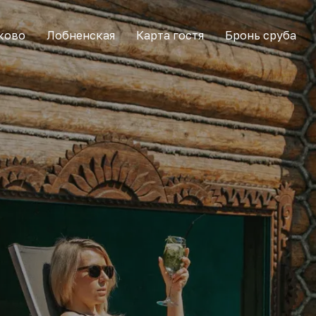
ково
Лобненская
Карта гостя
Бронь сруба